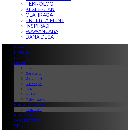
TEKNOLOGI
KESEHATAN
OLAHRAGA
ENTERTAIMENT
INSPIRASI
WAWANCARA
DANA DESA
Home
NASIONAL
POLITIK
Daerah
Jakarta
Bandung
Yogyakarta
Surabaya
Bali
MEDAN
Palembang
HUKUM & KRIMINAL
KORUPSI
PERISTIWA
JABODETABEK
OPINI