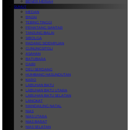
BENER MERIAH
SUMUT
MEDAN
BINJAI
TEBING TINGGI
PEMATANG SIANTAR
TANJUNG BALAI
SIBOLGA
PADANG SIDEMPUAN
GUNUNGSITOLI
ASAHAN
BATUBARA
DAIRI
DELI SERDANG
HUMBANG HASUNDUTAN
KARO
LABUHAN BATU
LABUHAN BATU UTARA
LABUHAN BATU SELATAN
LANGKAT
MANDAILING NATAL
NIAS
NIAS UTARA
NIAS BARAT
NIAS SELATAN