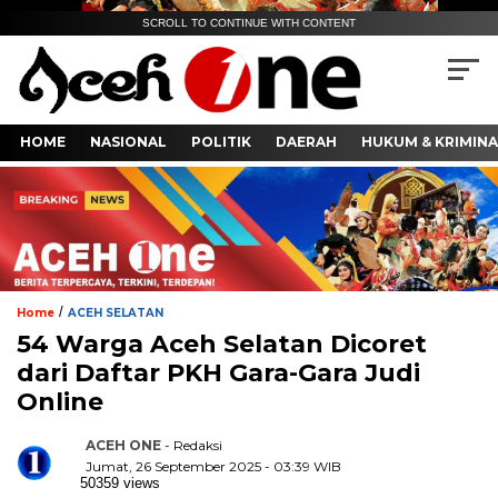
SCROLL TO CONTINUE WITH CONTENT
HOME
NASIONAL
POLITIK
DAERAH
HUKUM & KRIMINA
/
Home
ACEH SELATAN
54 Warga Aceh Selatan Dicoret
dari Daftar PKH Gara-Gara Judi
Online
ACEH ONE
- Redaksi
Jumat, 26 September 2025 - 03:39 WIB
50359 views