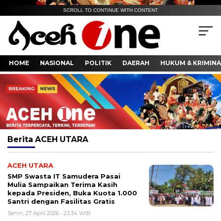
SCROLL TO CONTINUE WITH CONTENT
HOME
NASIONAL
POLITIK
DAERAH
HUKUM & KRIMINA
Berita
ACEH UTARA
ACEH UTARA
SMP Swasta IT Samudera Pasai
Mulia Sampaikan Terima Kasih
kepada Presiden, Buka Kuota 1.000
Santri dengan Fasilitas Gratis
Senin, 27 April 2026 - 23:34 WIB