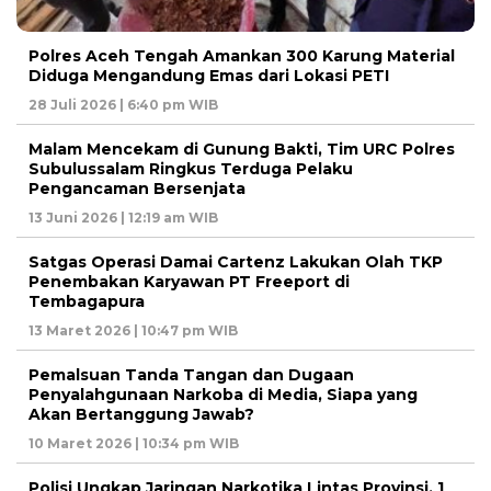
Polres Aceh Tengah Amankan 300 Karung Material
Diduga Mengandung Emas dari Lokasi PETI
28 Juli 2026 | 6:40 pm WIB
Malam Mencekam di Gunung Bakti, Tim URC Polres
Subulussalam Ringkus Terduga Pelaku
Pengancaman Bersenjata
13 Juni 2026 | 12:19 am WIB
Satgas Operasi Damai Cartenz Lakukan Olah TKP
Penembakan Karyawan PT Freeport di
Tembagapura
13 Maret 2026 | 10:47 pm WIB
Pemalsuan Tanda Tangan dan Dugaan
Penyalahgunaan Narkoba di Media, Siapa yang
Akan Bertanggung Jawab?
10 Maret 2026 | 10:34 pm WIB
Polisi Ungkap Jaringan Narkotika Lintas Provinsi, 1