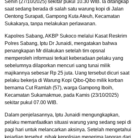
Senin (27/10/2025) sekitar pukul 10.30 WIB. Ia ditangkap
saat sedang berada di salah satu warung kopi di Jalan
Oentong Surapati, Gampong Kuta Ateuh, Kecamatan
Sukakarya, tanpa melakukan perlawanan.
Kapolres Sabang, AKBP Sukoco melalui Kasat Reskrim
Polres Sabang, Iptu Dr Junaidi, mengatakan bahwa
penangkapan Mr dilakukan setelah tim opsnal
memperoleh informasi terkait keberadaan pelaku yang
sebelumnya dilaporkan mencuri uang tunai milik
majikannya sebesar Rp 25 juta. Uang tersebut dicuri saat
pelaku bekerja di Warung Kopi Qibo-Qibo milik korban
bernama Cut Ramlah (57), warga Gampong Iboih,
Kecamatan Sukamakmue, pada Kamis (23/10/2025)
sekitar pukul 07.00 WIB.
Dalam penjelasannya, Iptu Junaidi mengungkapkan,
pelaku memanfaatkan situasi warung yang sedang sepi di
pagi hari untuk melancarkan aksinya. Setelah mengetahui
kejadian tersebut, pihak kepolisian menerima laporan dari