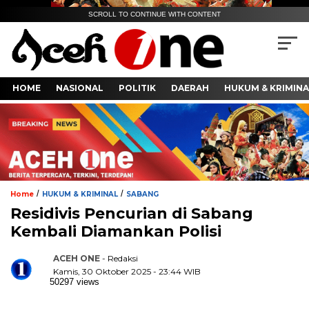
SCROLL TO CONTINUE WITH CONTENT
HOME
NASIONAL
POLITIK
DAERAH
HUKUM & KRIMINA
/
/
Home
HUKUM & KRIMINAL
SABANG
Residivis Pencurian di Sabang
Kembali Diamankan Polisi
ACEH ONE
- Redaksi
Kamis, 30 Oktober 2025 - 23:44 WIB
50297 views