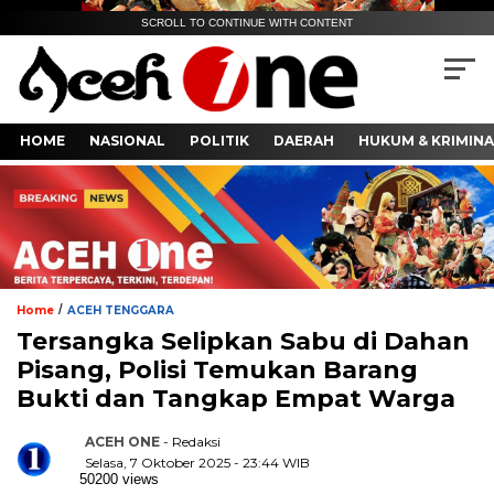
SCROLL TO CONTINUE WITH CONTENT
HOME
NASIONAL
POLITIK
DAERAH
HUKUM & KRIMINA
/
Home
ACEH TENGGARA
Tersangka Selipkan Sabu di Dahan
Pisang, Polisi Temukan Barang
Bukti dan Tangkap Empat Warga
ACEH ONE
- Redaksi
Selasa, 7 Oktober 2025 - 23:44 WIB
50200 views